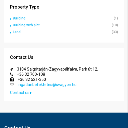
Property Type
Building
(1)
Building with plot
(10)
Land
(33)
Contact Us
3104 Salgótarján-Zagyvapálfalva, Park út 12.
+36 32 700-108
+36 32 521-350
ingatlanbefektetes@svagyon.hu
Contact us
Contact Us