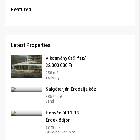
Featured
Latest Properties
Alkotmány út 9. fsz/1
32 000 000 Ft
358 m²
Building
Salgótarján Erdőalja köz
48576 m²
Land
Honvéd út 11-13.
Érdeklődjön
6348 m²
Building with plot