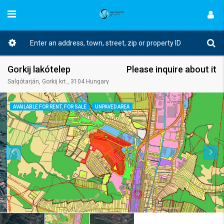
Gorkij lakótelep
Please inquire about it
Salgótarján, Gorkij krt., 3104 Hungary
AVAILABLE FOR RENT, FOR SALE
UNPAVED AREA