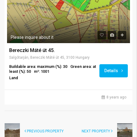
Please inquire about it
Bereczki Máté út 45.
Salgótarján, Bereczki Máté út 45, 3100 Hungary
Buildable area: maximum (%): 30
Green area: at
Details
least (%): 50
m²: 1001
Land
8 years ago
PREVIOUS PROPERTY
NEXT PROPERTY