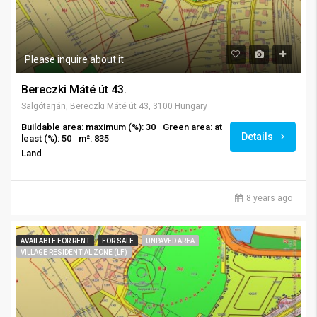
Please inquire about it
Bereczki Máté út 43.
Salgótarján, Bereczki Máté út 43, 3100 Hungary
Buildable area: maximum (%): 30
Green area: at
Details
least (%): 50
m²: 835
Land
8 years ago
AVAILABLE FOR RENT
FOR SALE
UNPAVED AREA
VILLAGE RESIDENTIAL ZONE (LF)