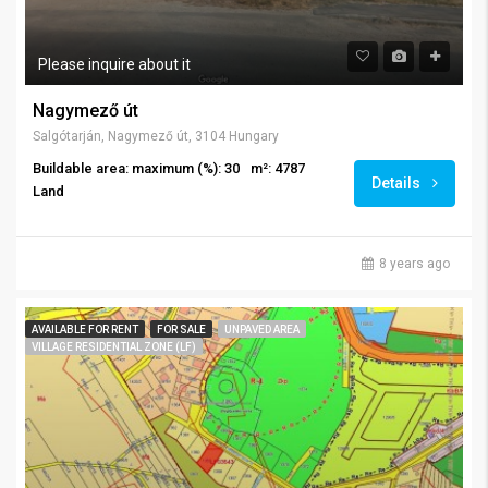
Please inquire about it
Nagymező út
Salgótarján, Nagymező út, 3104 Hungary
Buildable area: maximum (%): 30
m²: 4787
Details
Land
8 years ago
AVAILABLE FOR RENT
FOR SALE
UNPAVED AREA
VILLAGE RESIDENTIAL ZONE (LF)