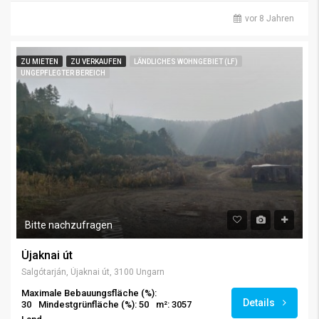
vor 8 Jahren
ZU MIETEN
ZU VERKAUFEN
LÄNDLICHES WOHNGEBIET (LF)
UNGEPFLEGTER BEREICH
Bitte nachzufragen
Újaknai út
Salgótarján, Újaknai út, 3100 Ungarn
Maximale Bebauungsfläche (%):
Details
30
Mindestgrünfläche (%): 50
m²: 3057