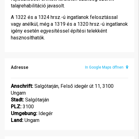
talajrehabilitáció javasolt.
A 1322 és a 1324 hrsz.-ú ingatlanok felosztással
vagy anélkül, még a 1319 és a 1320 hrsz.-ú ingatlanok
igény esetén egyesítéssel építési telekként
hasznosíthatók.
Adresse
In Google Maps öffnen
Anschrift:
Salgótarján, Felső idegér út 11, 3100
Ungarn
Stadt:
Salgótarján
PLZ:
3100
Umgebung:
Idegér
Land:
Ungarn