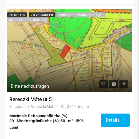
ZU MIETEN
ZU VERKAUFEN
LÄNDLICHES WOHNGEBIET (LF)
UNGEPFLEGTER BEREICH
Bitte nachzufragen
Bereczki Máté út 51.
Salgótarján, Bereczki Máté út 51, 3100 Ungarn
Maximale Bebauungsfläche (%):
Details
30
Mindestgrünfläche (%): 50
m²: 1596
Land