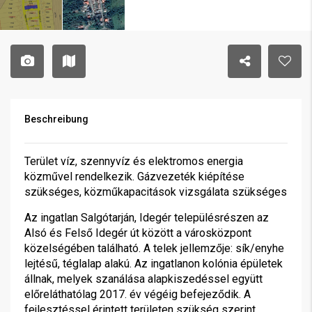
Beschreibung
Terület víz, szennyvíz és elektromos energia
közművel rendelkezik. Gázvezeték kiépítése
szükséges, közműkapacitások vizsgálata szükséges
Az ingatlan Salgótarján, Idegér településrészen az
Alsó és Felső Idegér út között a városközpont
közelségében található. A telek jellemzője: sík/enyhe
lejtésű, téglalap alakú. Az ingatlanon kolónia épületek
állnak, melyek szanálása alapkiszedéssel együtt
előreláthatólag 2017. év végéig befejeződik. A
fejlesztéssel érintett területen szükség szerint