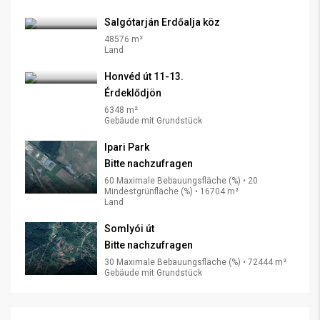
Salgótarján Erdőalja köz
48576 m²
Land
Honvéd út 11-13.
Érdeklődjön
6348 m²
Gebäude mit Grundstück
Ipari Park
Bitte nachzufragen
60 Maximale Bebauungsfläche (%) • 20
Mindestgrünfläche (%) • 16704 m²
Land
Somlyói út
Bitte nachzufragen
30 Maximale Bebauungsfläche (%) • 72444 m²
Gebäude mit Grundstück