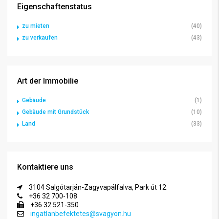
Eigenschaftenstatus
zu mieten
(40)
zu verkaufen
(43)
Art der Immobilie
Gebäude
(1)
Gebäude mit Grundstück
(10)
Land
(33)
Kontaktiere uns
3104 Salgótarján-Zagyvapálfalva, Park út 12.
+36 32 700-108
+36 32 521-350
ingatlanbefektetes@svagyon.hu