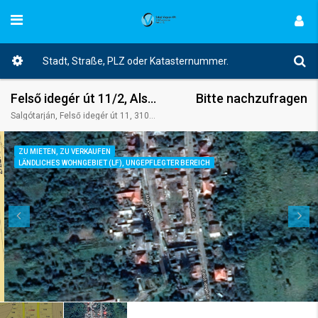
Felső idegér út 11/2, Alsó idegér út 10.
Bitte nachzufragen
Salgótarján, Felső idegér út 11, 3100 Ungarn
ZU MIETEN, ZU VERKAUFEN
LÄNDLICHES WOHNGEBIET (LF), UNGEPFLEGTER BEREICH