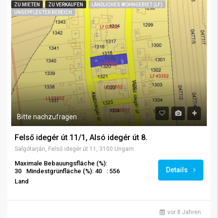
ZU MIETEN
ZU VERKAUFEN
LÄNDLICHES WOHNGEBIET (LF)
UNGEPFLEGTER BEREICH
Bitte nachzufragen
Felső idegér út 11/1, Alsó idegér út 8.
Salgótarján, Felső idegér út 11, 3100 Ungarn
Maximale Bebauungsfläche (%):
Details
30
Mindestgrünfläche (%): 40
: 556
Land
vor 8 Jahren