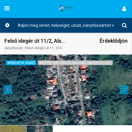
Felső idegér út 11/2, Alsó idegér út 10.
Érdeklődjön
Salgótarján, Felső idegér út 11, 3100 Magyarország
BÉRELHETŐ, ELADÓ
BEÉPÍTETLEN TERÜLET, FALUSIAS LAKÓÖVEZET (LF)