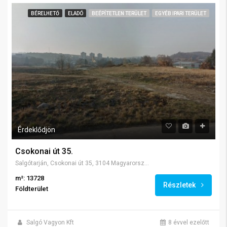
BÉRELHETŐ
ELADÓ
BEÉPÍTETLEN TERÜLET
EGYÉB IPARI TERÜLET
Érdeklődjön
Csokonai út 35.
Salgótarján, Csokonai út 35, 3104 Magyarország
m²: 13728
Részletek
Földterület
Salgó Vagyon Kft
8 évvel ezelőtt