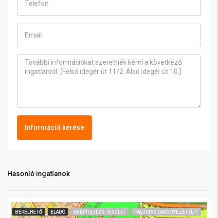
Információ kérése
Hasonló ingatlanok
BÉRELHETŐ
ELADÓ
BEÉPÍTETLEN TERÜLET
FALUSIAS LAKÓÖVEZET (LF)