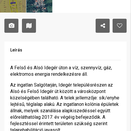
Leírás
A Felső és Alsó Idegér úton a víz, szennyvíz, gáz,
elektromos energia rendelkezésre áll.
Az ingatlan Salgótarján, Idegér településrészen az
Alsó és Felső Idegér út között a városközpont
közelségében található. A telek jellemzője: sík/enyhe
lejtésű, téglalap alakú. Az ingatlanon kolónia épületek
állnak, melyek szanálása alapkiszedéssel együtt
előreláthatólag 2017. év végéig befejeződik. A
fejlesztéssel érintett területen szükség szerint
talajrehabilitáció javasolt.