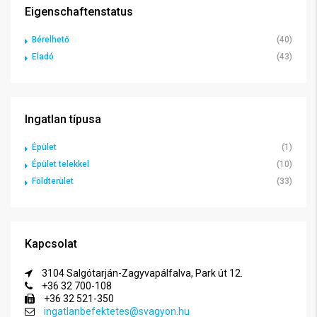
Eigenschaftenstatus
Bérelhető
(40)
Eladó
(43)
Ingatlan típusa
Épület
(1)
Épület telekkel
(10)
Földterület
(33)
Kapcsolat
3104 Salgótarján-Zagyvapálfalva, Park út 12.
+36 32 700-108
+36 32 521-350
ingatlanbefektetes@svagyon.hu