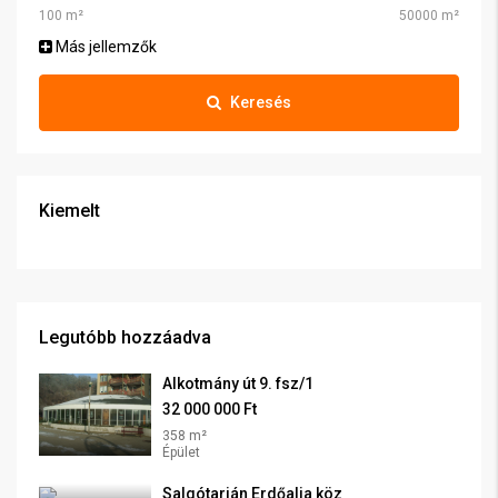
Más jellemzők
Keresés
Kiemelt
Legutóbb hozzáadva
Alkotmány út 9. fsz/1
32 000 000 Ft
358 m²
Épület
Salgótarján Erdőalja köz