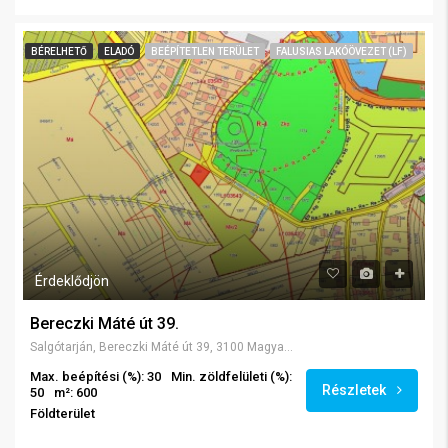
BÉRELHETŐ
ELADÓ
BEÉPÍTETLEN TERÜLET
FALUSIAS LAKÓÖVEZET (LF)
Érdeklődjön
Bereczki Máté út 39.
Salgótarján, Bereczki Máté út 39, 3100 Magyarország
Max. beépítési (%): 30
Min. zöldfelületi (%):
Részletek
50
m²: 600
Földterület