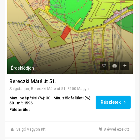
Érdeklődjön
Bereczki Máté út 51.
Salgótarján, Bereczki Máté út 51, 3100 Magyarország
Max. beépítési (%): 30
Min. zöldfelületi (%):
Részletek
50
m²: 1596
Földterület
Salgó Vagyon Kft
8 évvel ezelőtt