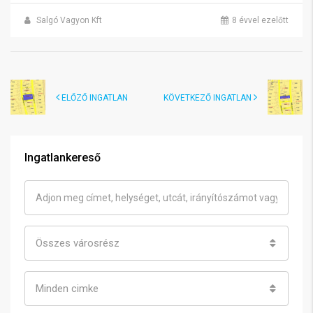
Salgó Vagyon Kft
8 évvel ezelőtt
ELŐZŐ INGATLAN
KÖVETKEZŐ INGATLAN
Ingatlankereső
Összes városrész
Minden cimke