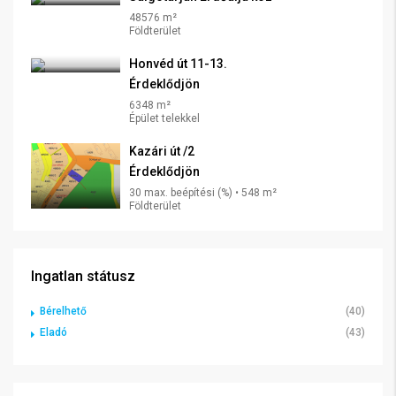
48576 m²
Földterület
Honvéd út 11-13.
Érdeklődjön
6348 m²
Épület telekkel
Kazári út /2
Érdeklődjön
30 max. beépítési (%) • 548 m²
Földterület
Ingatlan státusz
Bérelhető
(40)
Eladó
(43)