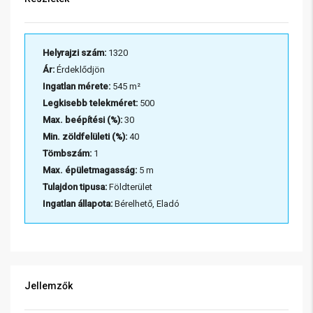
Helyrajzi szám:
1320
Ár:
Érdeklődjön
Ingatlan mérete:
545 m²
Legkisebb telekméret:
500
Max. beépítési (%):
30
Min. zöldfelületi (%):
40
Tömbszám:
1
Max. épületmagasság:
5 m
Tulajdon tipusa:
Földterület
Ingatlan állapota:
Bérelhető, Eladó
Jellemzők