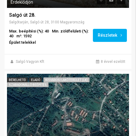
Érdeklődjön
Salgó út 28.
Salgótarján, Salgó út 28, 3100 Magyarország
Max. beépítési (%): 40
Min. zöldfelületi (%):
Részletek
40
m²: 1592
Épület telekkel
Salgó Vagyon Kft
8 évvel ezelőtt
BÉRELHETŐ
ELADÓ
KISVÁROSI LAKÓTERÜLET (LK)
SZABADONÁLLÓ BEÉPÍTÉS