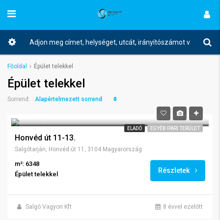
Főoldal
Épület telekkel
Épület telekkel
Alapértelmezett sorrend
Sorrend:
Érdeklődjön
ELADÓ
EGYÉB IPARI TERÜLET
Honvéd út 11-13.
Salgótarján, Honvéd út 11, 3104 Magyarország
m²: 6348
Részletek
Épület telekkel
Salgó Vagyon Kft
8 évvel ezelőtt