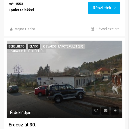
m²: 1553
Részletek
Épület telekkel
Vajna Csaba
8 évvel ezelőtt
BÉRELHETŐ
ELADÓ
KISVÁROSI LAKÓTERÜLET (LK)
SZABADONÁLLÓ BEÉPÍTÉS
Érdeklődjön
Erdész út 30.