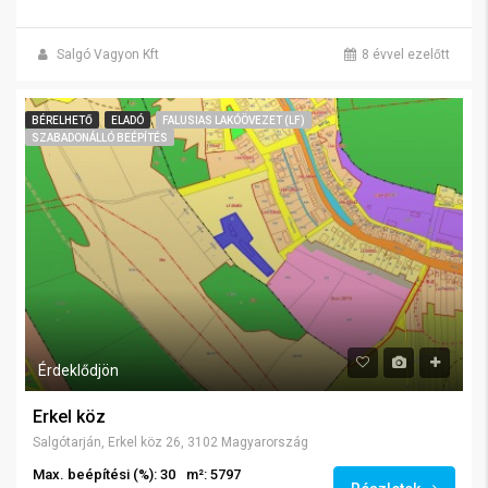
Salgó Vagyon Kft
8 évvel ezelőtt
BÉRELHETŐ
ELADÓ
FALUSIAS LAKÓÖVEZET (LF)
SZABADONÁLLÓ BEÉPÍTÉS
Érdeklődjön
Erkel köz
Salgótarján, Erkel köz 26, 3102 Magyarország
Max. beépítési (%): 30
m²: 5797