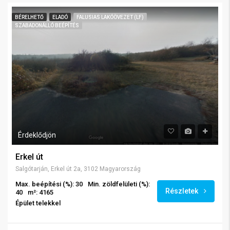
BÉRELHETŐ
ELADÓ
FALUSIAS LAKÓÖVEZET (LF)
SZABADONÁLLÓ BEÉPÍTÉS
Érdeklődjön
Erkel út
Salgótarján, Erkel út 2a, 3102 Magyarország
Max. beépítési (%): 30
Min. zöldfelületi (%):
Részletek
40
m²: 4165
Épület telekkel