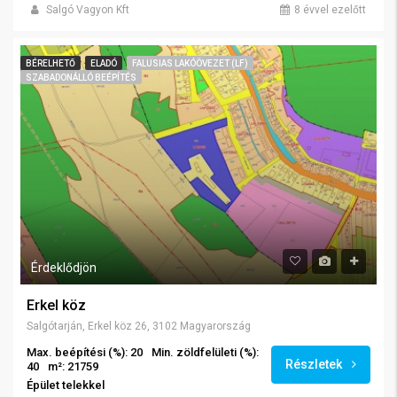
Salgó Vagyon Kft
8 évvel ezelőtt
BÉRELHETŐ
ELADÓ
FALUSIAS LAKÓÖVEZET (LF)
SZABADONÁLLÓ BEÉPÍTÉS
Érdeklődjön
Erkel köz
Salgótarján, Erkel köz 26, 3102 Magyarország
Max. beépítési (%): 20
Min. zöldfelületi (%):
Részletek
40
m²: 21759
Épület telekkel