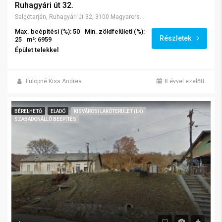
Ruhagyári út 32.
Salgótarján, Ruhagyári út 32, 3100 Magyarország
Max. beépítési (%): 50
Min. zöldfelületi (%):
Részletek
25
m²: 6959
Épület telekkel
Fülöpné Kiss Andrea
8 évvel ezelőtt
BÉRELHETŐ
ELADÓ
KISVÁROSI LAKÓTERÜLET (LK)
SZABADONÁLLÓ BEÉPÍTÉS