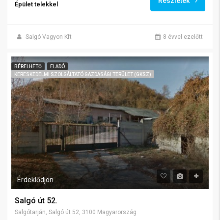
Részletek
Épület telekkel
Salgó Vagyon Kft
8 évvel ezelőtt
BÉRELHETŐ
ELADÓ
KERESKEDELMI SZOLGÁLTATÓ GAZDASÁGI TERÜLET (GKSZ)
Érdeklődjön
Salgó út 52.
Salgótarján, Salgó út 52, 3100 Magyarország