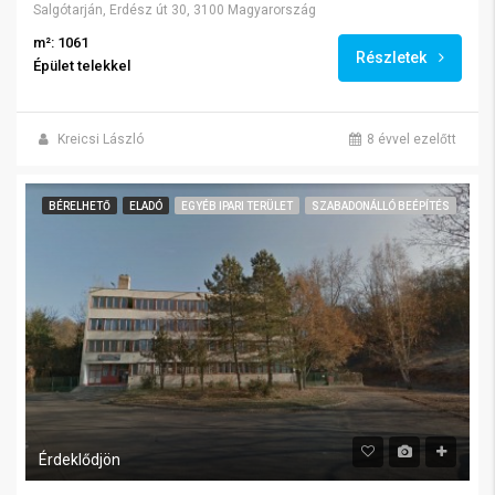
Salgótarján, Erdész út 30, 3100 Magyarország
m²: 1061
Részletek
Épület telekkel
Kreicsi László
8 évvel ezelőtt
BÉRELHETŐ
ELADÓ
EGYÉB IPARI TERÜLET
SZABADONÁLLÓ BEÉPÍTÉS
Érdeklődjön