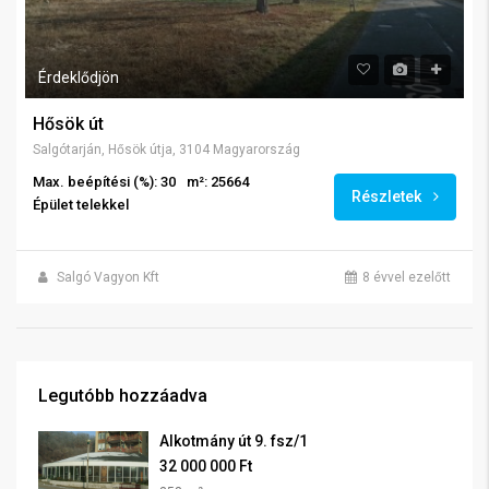
Érdeklődjön
Hősök út
Salgótarján, Hősök útja, 3104 Magyarország
Max. beépítési (%): 30
m²: 25664
Részletek
Épület telekkel
Salgó Vagyon Kft
8 évvel ezelőtt
Legutóbb hozzáadva
Alkotmány út 9. fsz/1
32 000 000 Ft