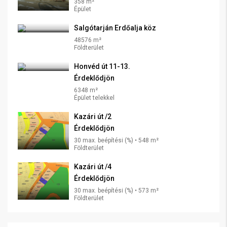
358 m²
Épület
Salgótarján Erdőalja köz
48576 m²
Földterület
Honvéd út 11-13.
Érdeklődjön
6348 m²
Épület telekkel
Kazári út /2
Érdeklődjön
30 max. beépítési (%) • 548 m²
Földterület
Kazári út /4
Érdeklődjön
30 max. beépítési (%) • 573 m²
Földterület