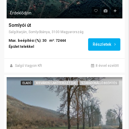
Érdeklődjön
Somlyói út
Salgótarján, Somlyóbánya, 3100 Magyarország
Max. beépítési (%): 30
m²: 72444
Részletek
Épület telekkel
Salgó Vagyon Kft
8 évvel ezelőtt
ELADÓ
KISVÁROSI LAKÓTERÜLET (LK)
SZABADONÁLLÓ BEÉPÍTÉS