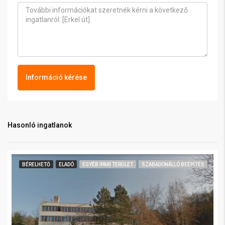
Információ kérése
Hasonló ingatlanok
BÉRELHETŐ
ELADÓ
EGYÉB IPARI TERÜLET
SZABADONÁLLÓ BEÉPÍTÉS