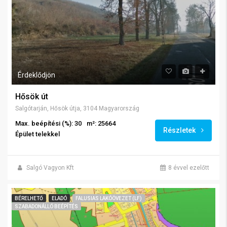
Érdeklődjön
Hősök út
Salgótarján, Hősök útja, 3104 Magyarország
Max. beépítési (%): 30
m²: 25664
Részletek
Épület telekkel
Salgó Vagyon Kft
8 évvel ezelőtt
BÉRELHETŐ
ELADÓ
FALUSIAS LAKÓÖVEZET (LF)
SZABADONÁLLÓ BEÉPÍTÉS