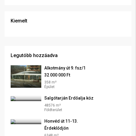
Kiemelt
Legutóbb hozzáadva
Alkotmány út 9. fsz/1
32 000 000 Ft
358 m²
Épület
Salgótarján Erdőalja köz
48576 m²
Földterület
Honvéd út 11-13.
Érdeklődjön
6348 m²