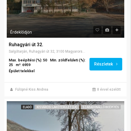
Érdeklődjön
Ruhagyári út 32.
Salgótarján, Ruhagyári út 32, 3100 Magyarország
Max. beépítési (%): 50
Min. zöldfelületi (%):
Részletek
25
m²: 6959
Épület telekkel
Fülöpné Kiss Andrea
8 évvel ezelőtt
ELADÓ
KISVÁROSI LAKÓTERÜLET (LK)
SZABADONÁLLÓ BEÉPÍTÉS