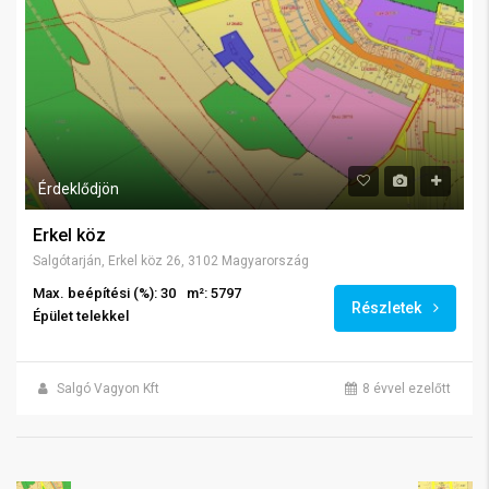
Érdeklődjön
Erkel köz
Salgótarján, Erkel köz 26, 3102 Magyarország
Max. beépítési (%): 30
m²: 5797
Részletek
Épület telekkel
Salgó Vagyon Kft
8 évvel ezelőtt