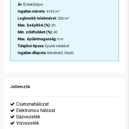
Ár:
Érdeklődjön
Ingatlan mérete:
4165 m²
Legkisebb telekméret:
500 m²
Max. beépítési (%):
30
Min. zöldfelületi (%):
40
Max. épületmagasság:
6 m
Tulajdon tipusa:
Épület telekkel
Ingatlan állapota:
Bérelhető, Eladó
Jellemzők
Csatornahálózat
Elektromos hálózat
Gázvezeték
Vízvezeték