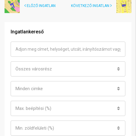
ELŐZŐ INGATLAN
KÖVETKEZŐ INGATLAN
Ingatlankereső
Összes városrész
Minden cimke
Max. beépítési (%)
Min. zöldfelületi (%)