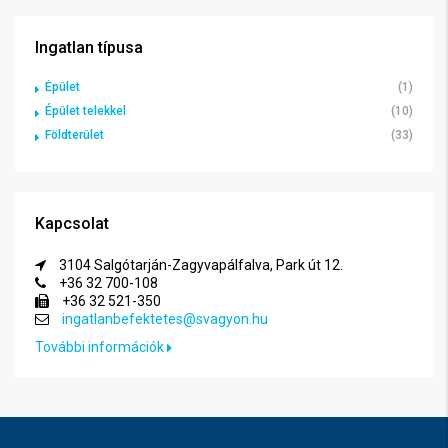
Ingatlan típusa
Épület
(1)
Épület telekkel
(10)
Földterület
(33)
Kapcsolat
3104 Salgótarján-Zagyvapálfalva, Park út 12.
+36 32 700-108
+36 32 521-350
ingatlanbefektetes@svagyon.hu
További információk