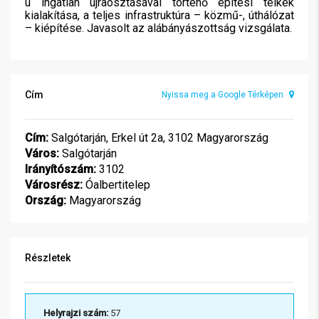
ú ingatlan újraosztásával történő építési telkek
kialakítása, a teljes infrastruktúra – közmű-, úthálózat
– kiépítése. Javasolt az alábányászottság vizsgálata.
Cím
Nyissa meg a Google Térképen
Cím:
Salgótarján, Erkel út 2a, 3102 Magyarország
Város:
Salgótarján
Irányítószám:
3102
Városrész:
Óalbertitelep
Ország:
Magyarország
Részletek
Helyrajzi szám:
57