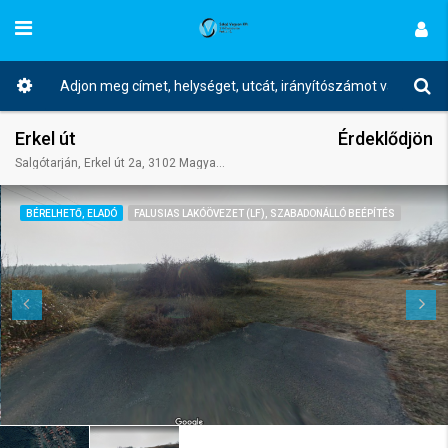
Erkel út
Érdeklődjön
Salgótarján, Erkel út 2a, 3102 Magyarország
BÉRELHETŐ, ELADÓ
FALUSIAS LAKÓÖVEZET (LF), SZABADONÁLLÓ BEÉPÍTÉS