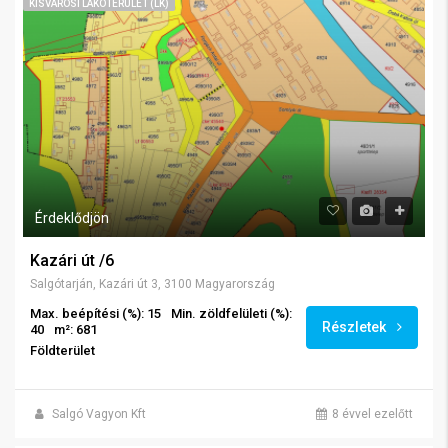
KISVÁROSI LAKÓTERÜLET (LK)
Érdeklődjön
Kazári út /6
Salgótarján, Kazári út 3, 3100 Magyarország
Max. beépítési (%): 15
Min. zöldfelületi (%):
Részletek
40
m²: 681
Földterület
Salgó Vagyon Kft
8 évvel ezelőtt