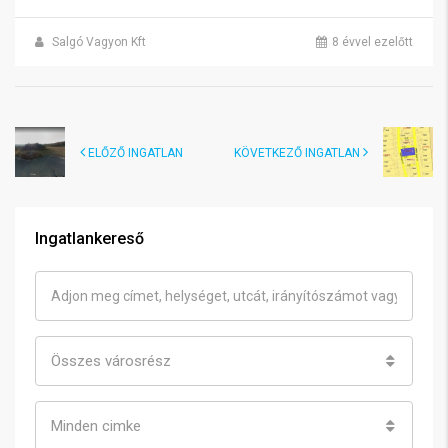
Salgó Vagyon Kft
8 évvel ezelőtt
ELŐZŐ INGATLAN
KÖVETKEZŐ INGATLAN
Ingatlankereső
Összes városrész
Minden cimke