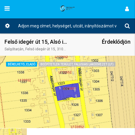
Felső idegér út 15, Alsó idegér út 14
Érdeklődjön
Salgótarján, Felső idegér út 15, 3100 Magyarország
BÉRELHETŐ, ELADÓ
BEÉPÍTETLEN TERÜLET, FALUSIAS LAKÓÖVEZET (LF)