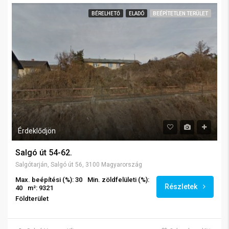
BÉRELHETŐ
ELADÓ
BEÉPÍTETLEN TERÜLET
Érdeklődjön
Salgó út 54-62.
Salgótarján, Salgó út 56, 3100 Magyarország
Max. beépítési (%): 30
Min. zöldfelületi (%):
Részletek
40
m²: 9321
Földterület