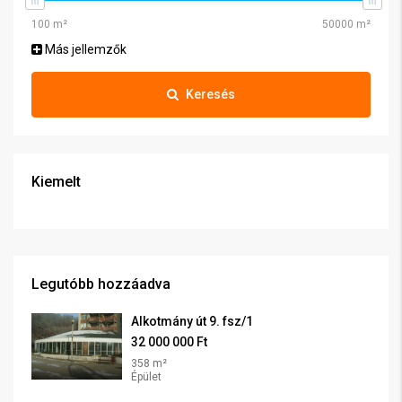
Más jellemzők
Keresés
Kiemelt
Legutóbb hozzáadva
Alkotmány út 9. fsz/1
32 000 000 Ft
358 m²
Épület