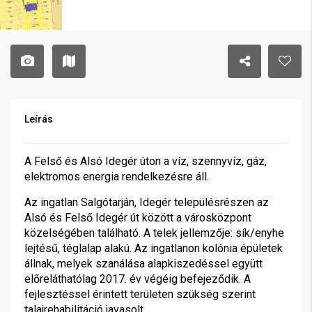
Leírás
A Felső és Alsó Idegér úton a víz, szennyvíz, gáz,
elektromos energia rendelkezésre áll.
Az ingatlan Salgótarján, Idegér településrészen az
Alsó és Felső Idegér út között a városközpont
közelségében található. A telek jellemzője: sík/enyhe
lejtésű, téglalap alakú. Az ingatlanon kolónia épületek
állnak, melyek szanálása alapkiszedéssel együtt
előreláthatólag 2017. év végéig befejeződik. A
fejlesztéssel érintett területen szükség szerint
talajrehabilitáció javasolt.