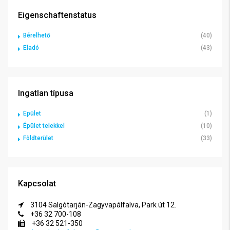
Eigenschaftenstatus
Bérelhető
(40)
Eladó
(43)
Ingatlan típusa
Épület
(1)
Épület telekkel
(10)
Földterület
(33)
Kapcsolat
3104 Salgótarján-Zagyvapálfalva, Park út 12.
+36 32 700-108
+36 32 521-350