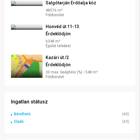
Salgótarján Erdőalja köz
48576 m²
Földterület
Honvéd út 11-13.
Érdeklődjön
6348 m²
Épület telekkel
Kazári út /2
Érdeklődjön
30 max. beépítési (%) • 548 m²
Földterület
Ingatlan státusz
Bérelhető
(40)
Eladó
(43)