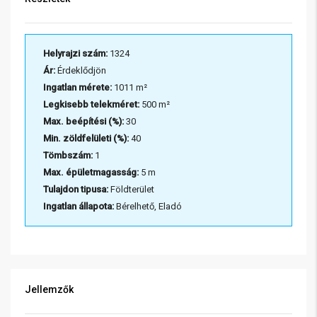
Helyrajzi szám:
1324
Ár:
Érdeklődjön
Ingatlan mérete:
1011 m²
Legkisebb telekméret:
500 m²
Max. beépítési (%):
30
Min. zöldfelületi (%):
40
Tömbszám:
1
Max. épületmagasság:
5 m
Tulajdon tipusa:
Földterület
Ingatlan állapota:
Bérelhető, Eladó
Jellemzők