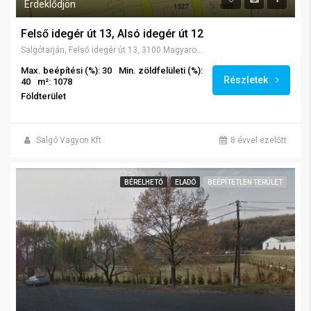
Érdeklődjön
Felső idegér út 13, Alsó idegér út 12
Salgótarján, Felső idegér út 13, 3100 Magyarország
Max. beépítési (%): 30
Min. zöldfelületi (%):
Részletek
40
m²: 1078
Földterület
Salgó Vagyon Kft
8 évvel ezelőtt
BÉRELHETŐ
ELADÓ
BEÉPÍTETLEN TERÜLET