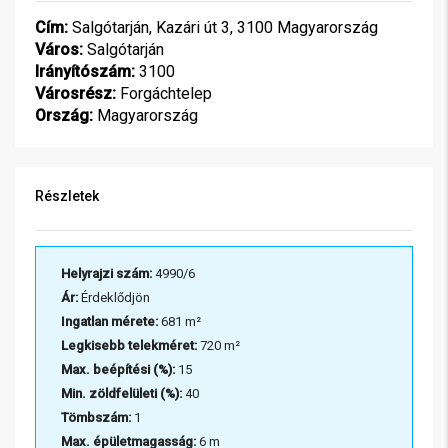
Cím:
Salgótarján, Kazári út 3, 3100 Magyarország
Város:
Salgótarján
Irányítószám:
3100
Városrész:
Forgáchtelep
Ország:
Magyarország
Részletek
Helyrajzi szám:
4990/6
Ár:
Érdeklődjön
Ingatlan mérete:
681 m²
Legkisebb telekméret:
720 m²
Max. beépítési (%):
15
Min. zöldfelületi (%):
40
Tömbszám:
1
Max. épületmagasság:
6 m