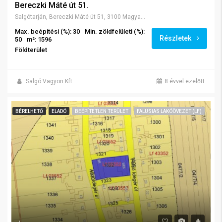
Bereczki Máté út 51.
Salgótarján, Bereczki Máté út 51, 3100 Magyarország
Max. beépítési (%): 30
Min. zöldfelületi (%):
Részletek
50
m²: 1596
Földterület
Salgó Vagyon Kft
8 évvel ezelőtt
BÉRELHETŐ
ELADÓ
BEÉPÍTETLEN TERÜLET
FALUSIAS LAKÓÖVEZET (LF)