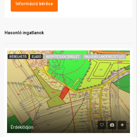
Információ kérése
Hasonló ingatlanok
BÉRELHETŐ
ELADÓ
BEÉPÍTETLEN TERÜLET
FALUSIAS LAKÓÖVEZET (LF)
Érdeklődjön