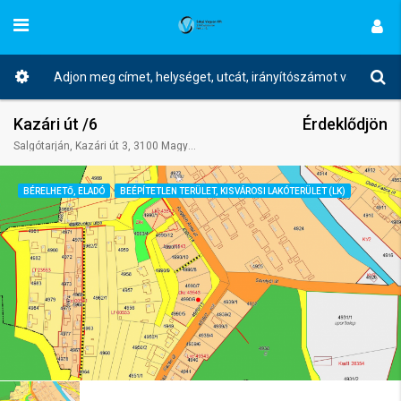
Kazári út /6
Érdeklődjön
Salgótarján, Kazári út 3, 3100 Magyarország
BÉRELHETŐ, ELADÓ
BEÉPÍTETLEN TERÜLET, KISVÁROSI LAKÓTERÜLET (LK)