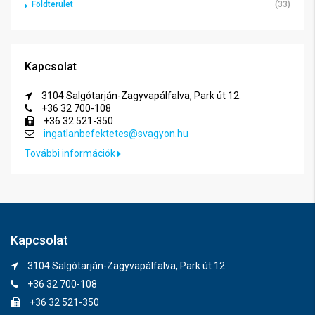
Földterület
(33)
Kapcsolat
3104 Salgótarján-Zagyvapálfalva, Park út 12.
+36 32 700-108
+36 32 521-350
ingatlanbefektetes@svagyon.hu
További információk
Kapcsolat
3104 Salgótarján-Zagyvapálfalva, Park út 12.
+36 32 700-108
+36 32 521-350