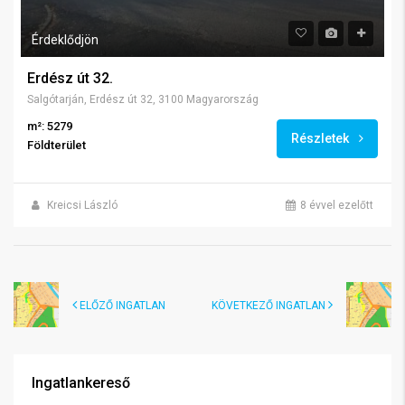
Érdeklődjön
Erdész út 32.
Salgótarján, Erdész út 32, 3100 Magyarország
m²: 5279
Részletek
Földterület
Kreicsi László
8 évvel ezelőtt
ELŐZŐ INGATLAN
KÖVETKEZŐ INGATLAN
Ingatlankereső