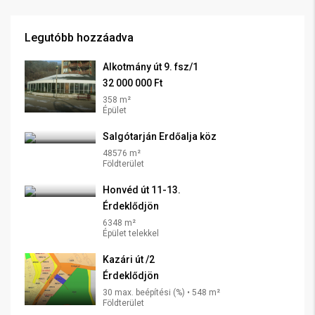
Legutóbb hozzáadva
Alkotmány út 9. fsz/1
32 000 000 Ft
358 m²
Épület
Salgótarján Erdőalja köz
48576 m²
Földterület
Honvéd út 11-13.
Érdeklődjön
6348 m²
Épület telekkel
Kazári út /2
Érdeklődjön
30 max. beépítési (%) • 548 m²
Földterület